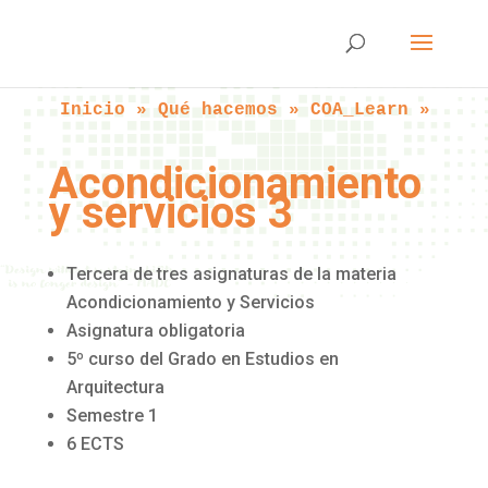
Inicio
 » 
Qué hacemos
 » 
COA_Learn
 » 
Acon
Acondicionamiento
y servicios 3
Tercera de tres asignaturas de la materia
Acondicionamiento y Servicios
Asignatura obligatoria
5º curso del Grado en Estudios en
Arquitectura
Semestre 1
6 ECTS