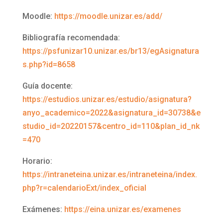
Moodle:
https://moodle.unizar.es/add/
Bibliografía recomendada:
https://psfunizar10.unizar.es/br13/egAsignatura
s.php?id=8658
Guía docente:
https://estudios.unizar.es/estudio/asignatura?
anyo_academico=2022&asignatura_id=30738&e
studio_id=20220157&centro_id=110&plan_id_nk
=470
Horario:
https://intraneteina.unizar.es/intraneteina/index.
php?r=calendarioExt/index_oficial
Exámenes:
https://eina.unizar.es/examenes