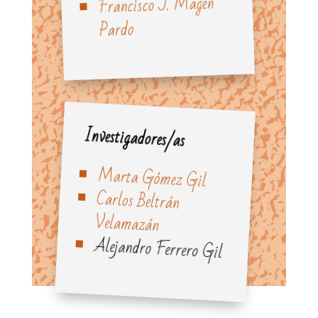
Francisco J. Magén
Pardo
Investigadores/as
Marta Gómez Gil
Carlos Beltrán
Velamazán
Alejandro Ferrero Gil