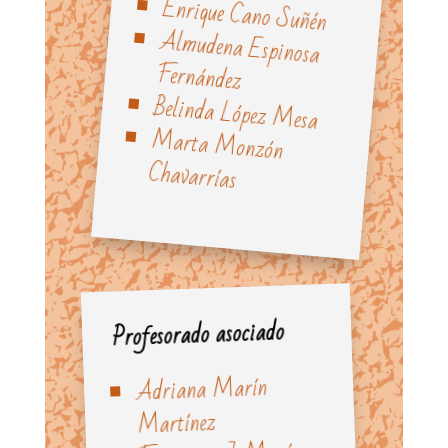
Enrique Cano Suñén
Almudena Espinosa
Fernández
Belinda López Mesa
Marta Monzón
Chavarrías
Profesorado asociado
Adriana Marín
Martínez