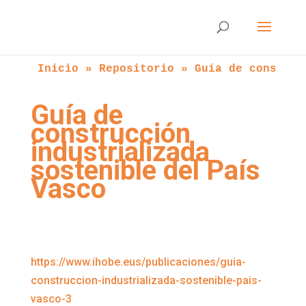
Inicio
 » 
Repositorio
 » 
Guía de construc
Guía de
construcción
industrializada
sostenible del País
Vasco
https://www.ihobe.eus/publicaciones/guia-
construccion-industrializada-sostenible-pais-
vasco-3