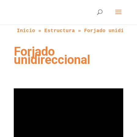
Inicio
 » 
Estructura
 » 
Forjado unidirecc
Forjado
unidireccional