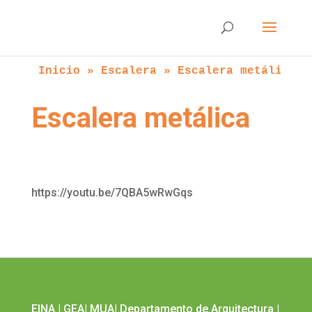
Inicio
 » 
Escalera
 » 
Escalera metálica
Escalera metálica
https://youtu.be/7QBA5wRwGqs
EINA
|
GEA
|
MUA
|
Departamento de Arquitectura
|